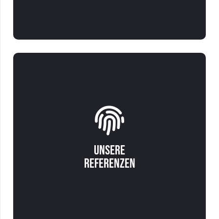
unserer Arbeitsweise
Ob umfassendes nachhaltiges
Bonussystem wie Grünkauf oder
die Einführung von ERP-Systemen
- die Communicatio GmbH kann
Sie mit verschiedenen Lösungen
Unsere
unterstützen.
Referenzen
Referenzen